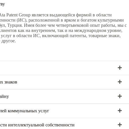
тву
Ata Patent Group является выдающейся фирмой в области
енности (ИС), расположенной в ярком и богатом культурными
ул, Турция. Имея более чем четвертьвековой опыт работы, мы с
лиентов как на внутреннем, так и на международном уровне,
 услуг в области ИС, включающий патенты, товарные знаки,
 другое.
ых знаков
зайну
елей коммунальных услуг
асти интеллектуальной собственности