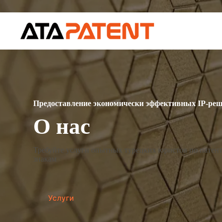
Перейти
к
сути
Предоставление экономически эффективных IP-ре
О нас
Требуйте услуги опытных турецких юристов по патен
знакам
Услуги