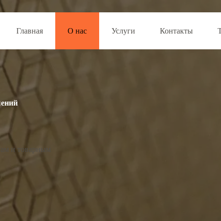
Главная
О нас
Услуги
Контакты
шений
там и товарным