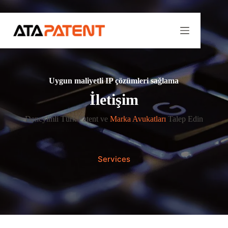
Skip
to
content
Uygun maliyetli IP çözümleri sağlama
İletişim
Deneyimli Türk Patent ve
Marka Avukatları
Talep Edin
Services