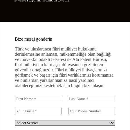
Bize mesaj gönderin
Türk ve uluslararası fikri mülkiyet hukukunu
derinlemesine anlaması, mükemmelliğe olan bağlılığı
ve müvekkil odaklı felsefesi ile Ata Patent Bürosu,
fikri mülkiyetin karmaşık dünyasında gezinirken
güvenilir ortağınızdır. Fikri mülkiyet ihtiyaçlarınızı
görüşmek ve başarı için fikri varlıklarınızı korumanıza
ve bunlardan yararlanmanıza nasıl yardımcı
olabileceğimizi keşfetmek için bugün bize ulaşın.
N
a
A
S
m
d
o
E
S
e
y
m
i
*
a
a
n
D
d
i
g
r
l
l