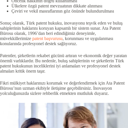
Öncelik hakkının doğru kullanılması
Ülkelere özgü patent mevzuatının dikkate alınması
Çeviri ve vekil masraflarının göz önünde bulundurulması
Sonuç olarak, Türk patent hukuku, inovasyonu teşvik eden ve buluş
sahiplerinin haklarını koruyan kapsamlı bir sistem sunar. Ata Patent
Bürosu olarak, 1996’dan beri edindiğimiz deneyimle,
müvekkillerimize
patent başvurusu
, korunması ve uygulanması
konularında profesyonel destek sağlıyoruz.
Patentler, şirketlerin rekabet gücünü artıran ve ekonomik değer yaratan
önemli varlıklardır. Bu nedenle, buluş sahiplerinin ve şirketlerin Türk
patent hukukunun inceliklerini iyi anlamaları ve profesyonel destek
almaları kritik önem taşır.
Fikri mülkiyet haklarınızı korumak ve değerlendirmek için Ata Patent
Bürosu’nun uzman ekibiyle iletişime geçebilirsiniz. İnovasyon
yolculuğunuzda sizlere rehberlik etmekten mutluluk duyarız.