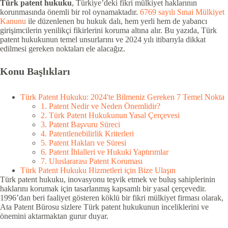
Türk patent hukuku
, Türkiye’deki fikri mülkiyet haklarının
korunmasında önemli bir rol oynamaktadır.
6769 sayılı Sınai Mülkiyet
Kanunu
ile düzenlenen bu hukuk dalı, hem yerli hem de yabancı
girişimcilerin yenilikçi fikirlerini koruma altına alır. Bu yazıda, Türk
patent hukukunun temel unsurlarını ve 2024 yılı itibarıyla dikkat
edilmesi gereken noktaları ele alacağız.
Konu Başlıkları
Türk Patent Hukuku: 2024'te Bilmeniz Gereken 7 Temel Nokta
1. Patent Nedir ve Neden Önemlidir?
2. Türk Patent Hukukunun Yasal Çerçevesi
3. Patent Başvuru Süreci
4. Patentlenebilirlik Kriterleri
5. Patent Hakları ve Süresi
6. Patent İhlalleri ve Hukuki Yaptırımlar
7. Uluslararası Patent Koruması
Türk Patent Hukuku Hizmetleri için Bize Ulaşın
Türk patent hukuku, inovasyonu teşvik etmek ve buluş sahiplerinin
haklarını korumak için tasarlanmış kapsamlı bir yasal çerçevedir.
1996’dan beri faaliyet gösteren köklü bir fikri mülkiyet firması olarak,
Ata Patent Bürosu sizlere Türk patent hukukunun inceliklerini ve
önemini aktarmaktan gurur duyar.