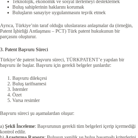
Teknolojik, ekonomik ve sosyal ilerlemeyi desteklemek
Buluş sahiplerinin haklarını korumak
Buluşların sanayiye uygulanmasını teşvik etmek
Ayrıca, Türkiye’nin taraf olduğu uluslararası anlaşmalar da (örneğin,
Patent İşbirliği Antlaşması – PCT) Türk patent hukukunun bir
parçasını oluşturur.
3. Patent Başvuru Süreci
Türkiye’de patent başvuru süreci, TÜRKPATENT’e yapılan bir
başvuru ile başlar. Başvuru için gerekli belgeler şunlardır:
Başvuru dilekçesi
Buluş tarifnamesi
İstemler
Özet
Varsa resimler
Başvuru süreci şu aşamalardan oluşur:
a)
Şekli İnceleme
: Başvurunun gerekli tüm belgeleri içerip içermediği
kontrol edilir.
b)
Araştırma Raporu
: Buluşun yenilik ve buluş basamağı kriterlerini